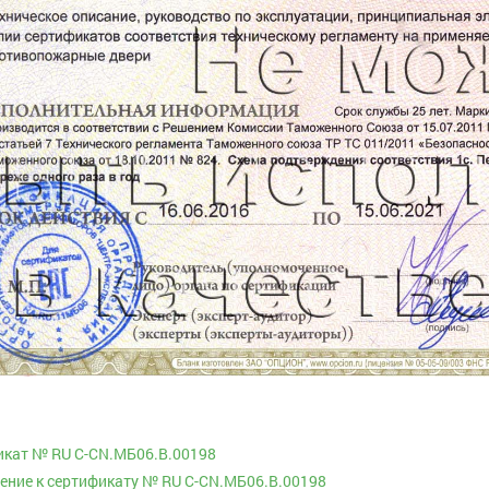
икат № RU С-CN.МБ06.B.00198
ние к сертификату № RU С-CN.МБ06.B.00198