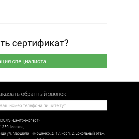
ть сертификат?
ация специалиста
аказать обратный звонок
ОСЛЭ «Центр-эксперт»
1359
,
Москва
,
лица
ул. Маршала Тимошенко, д. 17, корп. 2, цокольный этаж
,