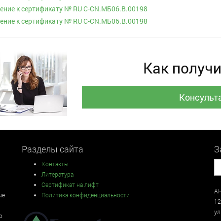
ние к сертификату № RU С-CN.МБ06.B.00198
ние к сертификату № RU С-CN.МБ06.B.00198
Как получи
Консульт
Разделы сайта
З
Контакты
Литература
Сертификат на лифт
АН
ые
Политика конфиденциальности
12
у
о