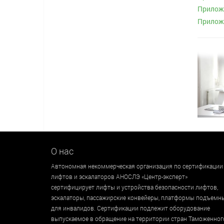
Приложе
Приложе
О нас
Автономная некоммерческая организация по сертификации
лифтов и эскалаторов АНОСЛЭ «Центр-эксперт»
сертифицирует лифты и устройства безопасности лифтов,
эскалаторы, пассажирские конвейеры, платформы подъемн
для инвалидов. Сертификации подлежит оборудование
выпускаемое в обращение на территории стран Таможенног