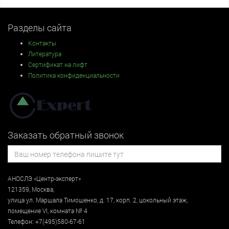
Разделы сайта
Контакты
Литература
Сертификат на лифт
Политика конфиденциальности
Заказать обратный звонок
АНОСЛЭ «Центр-эксперт»
121359
,
Москва
,
улица
ул. Маршала Тимошенко, д. 17, корп. 2, цокольный этаж
,
помещение VI, комната № 4
Телефон:
+7(495)580-67-61