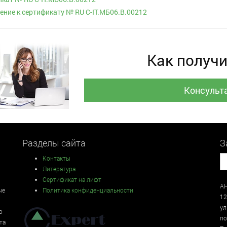
ние к сертификату № RU С-IT.МБ06.B.00212
Как получи
Консульт
Разделы сайта
З
Контакты
Литература
Сертификат на лифт
АН
ые
Политика конфиденциальности
12
у
о
по
та