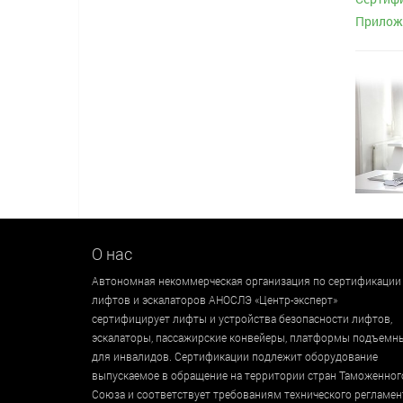
Приложе
О нас
Автономная некоммерческая организация по сертификации
лифтов и эскалаторов АНОСЛЭ «Центр-эксперт»
сертифицирует лифты и устройства безопасности лифтов,
эскалаторы, пассажирские конвейеры, платформы подъемн
для инвалидов. Сертификации подлежит оборудование
выпускаемое в обращение на территории стран Таможенног
Союза и соответствует требованиям технического регламен