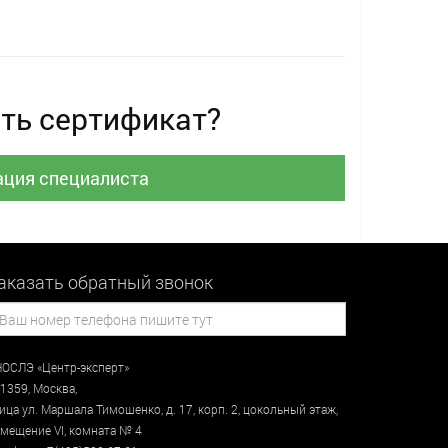
ть сертификат?
ация специалиста
аказать обратный звонок
ОСЛЭ «Центр-эксперт»
1359
,
Москва
,
лица
ул. Маршала Тимошенко, д. 17, корп. 2, цокольный этаж
,
мещение VI, комната № 4