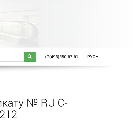
+7(495)580-67-61
РУС
кату № RU С-
0212