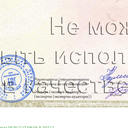
кат № RU С-IT.МБ06.B.00212