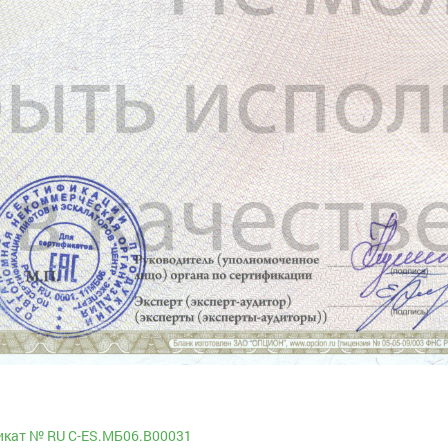
икат № RU С-ES.МБ06.В00031