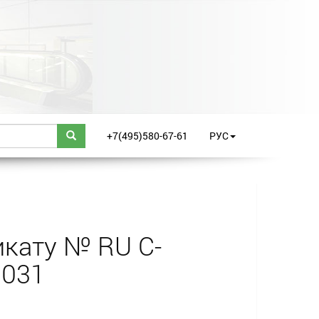
+7(495)580-67-61
РУС
кату № RU С-
0031