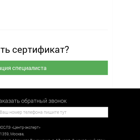
ть сертификат?
ация специалиста
аказать обратный звонок
ОСЛЭ «Центр-эксперт»
1359
,
Москва
,