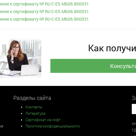
ние к сертификату № RU С-ES.МБ06.В00031
ние к сертификату № RU С-ES.МБ06.В00031
ние к сертификату № RU С-ES.МБ06.В00031
Как получи
Консульт
Разделы сайта
З
Контакты
Литература
Сертификат на лифт
АН
ые
Политика конфиденциальности
12