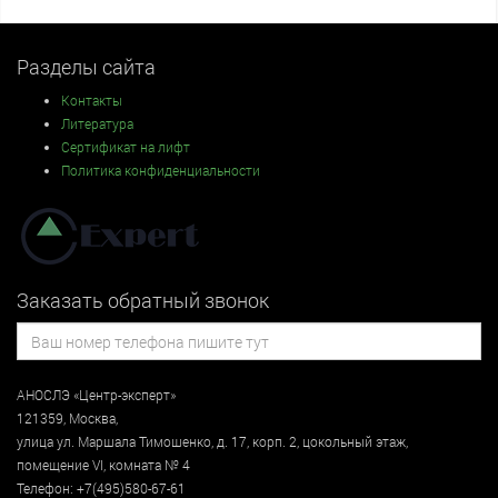
Разделы сайта
Контакты
Литература
Сертификат на лифт
Политика конфиденциальности
Заказать обратный звонок
АНОСЛЭ «Центр-эксперт»
121359
,
Москва
,
улица
ул. Маршала Тимошенко, д. 17, корп. 2, цокольный этаж
,
помещение VI, комната № 4
Телефон:
+7(495)580-67-61