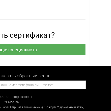
ть сертификат?
ация специалиста
аказать обратный звонок
ОСЛЭ «Центр-эксперт»
1359
,
Москва
,
лица
ул. Маршала Тимошенко, д. 17, корп. 2, цокольный этаж
,