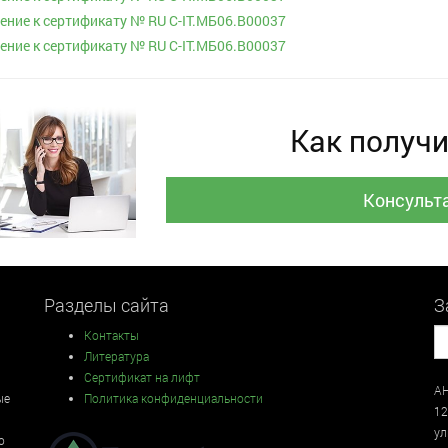
ние к сертификату № RU С-IT.МБ06.В00037
ние к сертификату № RU С-IT.МБ06.В00037
Как получи
Консульт
Разделы сайта
З
Контакты
Литература
Сертификат на лифт
АН
ые
Политика конфиденциальности
12
у
о