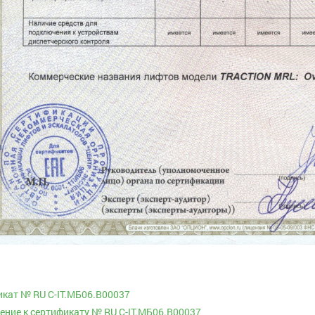
кат № RU С-IT.МБ06.В00037
ние к сертификату № RU С-IT.МБ06.В00037