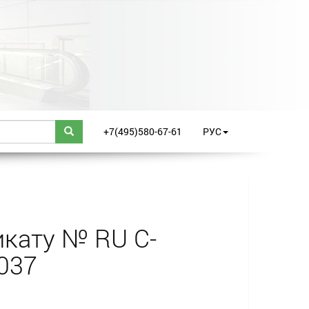
+7(495)580-67-61
РУС
кату № RU С-
037