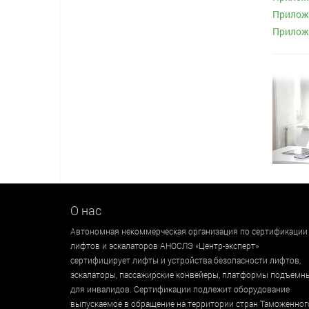
Приложе
Приложе
О нас
Автономная некоммерческая организация по сертификации
лифтов и эскалаторов АНОСЛЭ «Центр-эксперт»
сертифицирует лифты и устройства безопасности лифтов,
эскалаторы, пассажирские конвейеры, платформы подъемн
для инвалидов. Сертификации подлежит оборудование
выпускаемое в обращение на территории стран Таможенног