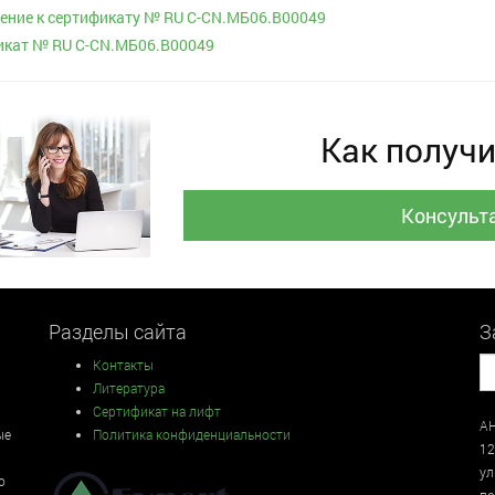
ние к сертификату № RU С-CN.МБ06.В00049
икат № RU С-CN.МБ06.В00049
Как получи
Консульт
Разделы сайта
З
Контакты
Литература
Сертификат на лифт
АН
ые
Политика конфиденциальности
12
у
о