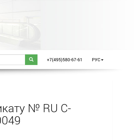
+7(495)580-67-61
РУС
кату № RU С-
0049