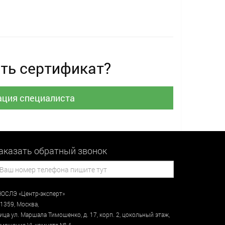
ть сертификат?
ация специалиста
аказать обратный звонок
ОСЛЭ «Центр-эксперт»
1359
,
Москва
,
лица
ул. Маршала Тимошенко, д. 17, корп. 2, цокольный этаж
,