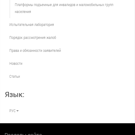
Платформы подъемные для инвалидов и маломобильных групп
населения
Испытательная лаборатория
Порядок рассмотрения жалоб
Права и обязанности заявителей
Новости
Статьи
Язык:
РУС
Разделы сайта