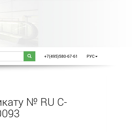
+7(495)580-67-61
РУС
кату № RU С-
0093