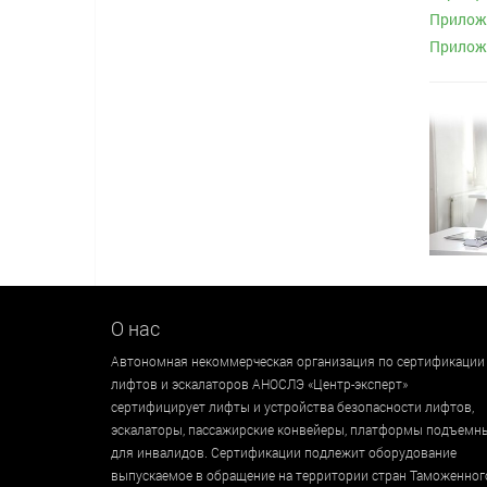
Приложе
Приложе
О нас
Автономная некоммерческая организация по сертификации
лифтов и эскалаторов АНОСЛЭ «Центр-эксперт»
сертифицирует лифты и устройства безопасности лифтов,
эскалаторы, пассажирские конвейеры, платформы подъемн
для инвалидов. Сертификации подлежит оборудование
выпускаемое в обращение на территории стран Таможенног