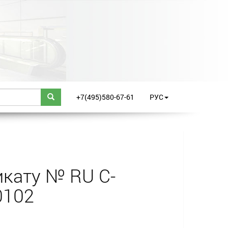
+7(495)580-67-61
РУС
кату № RU С-
0102