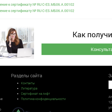
ние к сертификату № RU С-ES.МБ06.А.00102
ние к сертификату № RU С-ES.МБ06.А.00102
Как получи
Консульт
Разделы сайта
З
Контакты
Литература
Сертификат на лифт
АН
ые
Политика конфиденциальности
12
у
о