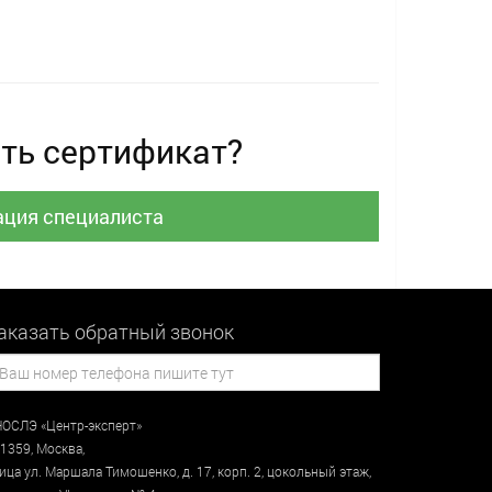
ть сертификат?
ация специалиста
аказать обратный звонок
ОСЛЭ «Центр-эксперт»
1359
,
Москва
,
лица
ул. Маршала Тимошенко, д. 17, корп. 2, цокольный этаж
,