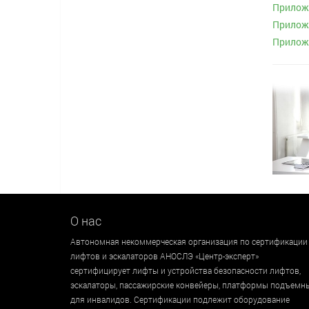
Приложе
Приложе
Приложе
О нас
Автономная некоммерческая организация по сертификации
лифтов и эскалаторов АНОСЛЭ «Центр-эксперт»
сертифицирует лифты и устройства безопасности лифтов,
эскалаторы, пассажирские конвейеры, платформы подъемн
для инвалидов. Сертификации подлежит оборудование