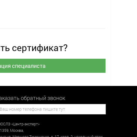
ть сертификат?
ация специалиста
аказать обратный звонок
ОСЛЭ «Центр-эксперт»
1359
,
Москва
,
лица
ул. Маршала Тимошенко, д. 17, корп. 2, цокольный этаж
,