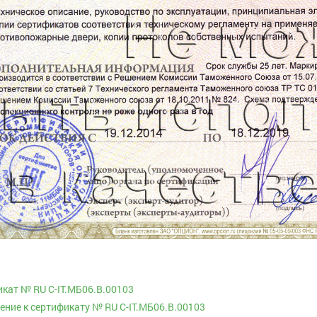
кат № RU С-IT.МБ06.В.00103
ние к сертификату № RU С-IT.МБ06.В.00103