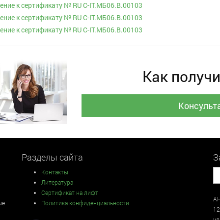
ние к сертификату № RU С-IT.МБ06.В.00103
ние к сертификату № RU С-IT.МБ06.В.00103
ние к сертификату № RU С-IT.МБ06.В.00103
Как получи
Консульт
Разделы сайта
З
Контакты
Литература
Сертификат на лифт
АН
ые
Политика конфиденциальности
12
у