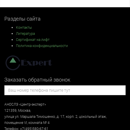
Разделы сайта
Контакты
Литература
Сертификат на лифт
Политика конфиденциальности
Заказать обратный звонок
АНОСЛЭ «Центр-эксперт»
121359
,
Москва
,
улица
ул. Маршала Тимошенко, д. 17, корп. 2, цокольный этаж
,
помещение VI, комната № 4
Телефон:
+7(495)580-67-61