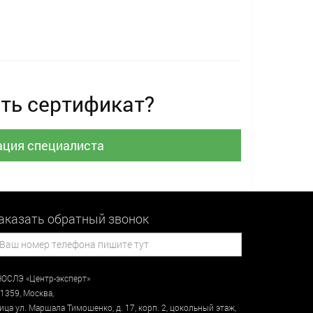
ть сертификат?
ация специалиста
аказать обратный звонок
ОСЛЭ «Центр-эксперт»
1359
,
Москва
,
лица
ул. Маршала Тимошенко, д. 17, корп. 2, цокольный этаж
,