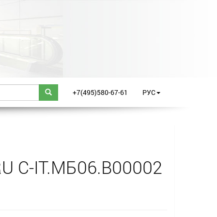
+7(495)580-67-61
РУС
U C-IT.МБ06.В00002