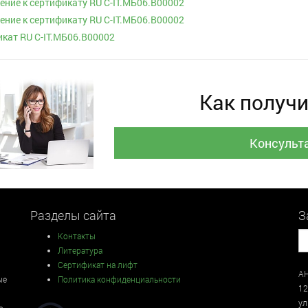
ние к сертификату RU C-IT.МБ06.В00002
ние к сертификату RU C-IT.МБ06.В00002
кат RU C-IT.МБ06.В00002
Как получи
Консульт
Разделы сайта
З
Контакты
Литература
Сертификат на лифт
АН
ые
Политика конфиденциальности
12
у
о