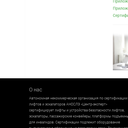
Приложе
Приложе
Сертифи
О нас
Автономная некоммерческая организация по сертификации
лифтов и эскалаторов АНОСЛЭ «Центр-эксперт»
сертифицирует лифты и устройства безопасности лифтов,
эскалаторы, пассажирские конвейеры, платформы подъемн
для инвалидов. Сертификации подлежит оборудование
выпускаемое в обращение на территории стран Таможенног