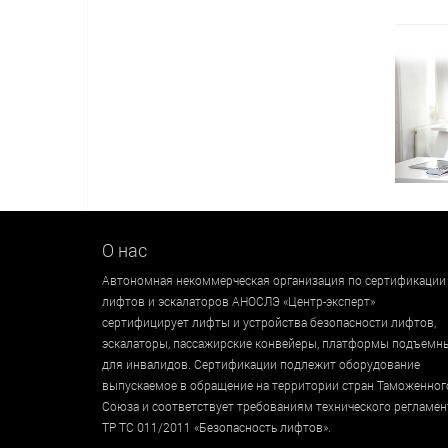
О нас
Автономная некоммерческая организация по сертификации
лифтов и эскалаторов АНОСЛЭ «Центр-эксперт»
сертифицирует лифты и устройства безопасности лифтов,
эскалаторы, пассажирские конвейеры, платформы подъемн
для инвалидов. Сертификации подлежит оборудование
выпускаемое в обращение на территории стран Таможенног
Союза и соответствует требованиям технического регламен
ТР ТС 011/2011 «Безопасность лифтов».