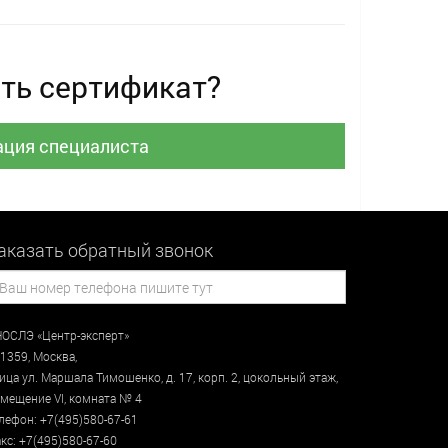
ть сертификат?
ация специалиста
аказать обратный звонок
ОСЛЭ «Центр-эксперт»
1359
,
Москва
,
лица
ул. Маршала Тимошенко, д. 17, корп. 2, цокольный этаж
,
мещение VI, комната № 4
лефон:
+7(495)580-67-61
кс:
+7(495)580-67-60