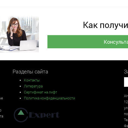
Как получи
Консульт
Разделы сайта
З
Контакты
Литература
Сертификат на лифт
АН
ые
Политика конфиденциальности
12
у
о
по
та
Те
Фа