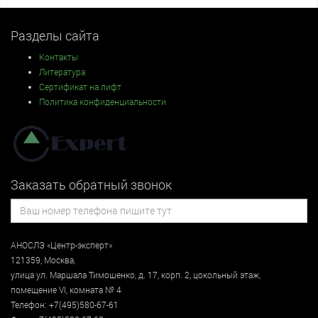
Разделы сайта
Контакты
Литература
Сертификат на лифт
Политика конфиденциальности
Заказать обратный звонок
АНОСЛЭ «Центр-эксперт»
121359
,
Москва
,
улица
ул. Маршала Тимошенко, д. 17, корп. 2, цокольный этаж
,
помещение VI, комната № 4
Телефон:
+7(495)580-67-61