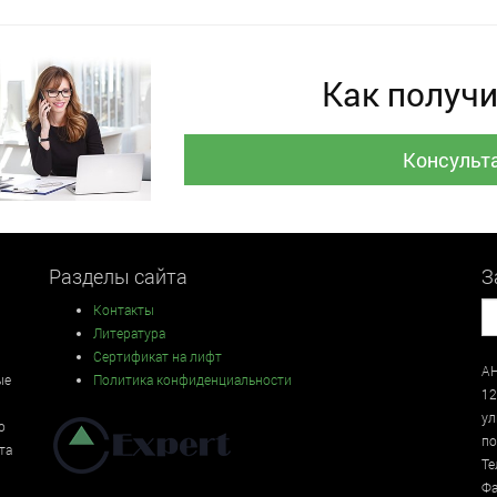
Как получи
Консульт
Разделы сайта
З
Контакты
Литература
Сертификат на лифт
АН
ые
Политика конфиденциальности
12
у
о
по
та
Те
Фа