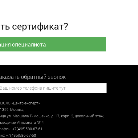
ть сертификат?
ация специалиста
аказать обратный звонок
ОСЛЭ «Центр-эксперт»
1359
,
Москва
,
лица
ул. Маршала Тимошенко, д. 17, корп. 2, цокольный этаж
,
мещение VI, комната № 4
лефон:
+7(495)580-67-61
кс:
+7(495)580-67-60