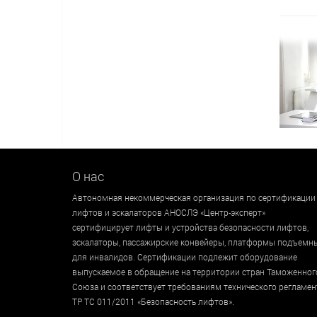
О нас
Автономная некоммерческая организация по сертификации
лифтов и эскалаторов АНОСЛЭ «Центр-эксперт»
сертифицирует лифты и устройства безопасности лифтов,
эскалаторы, пассажирские конвейеры, платформы подъемн
для инвалидов. Сертификации подлежит оборудование
выпускаемое в обращение на территории стран Таможенног
Союза и соответствует требованиям технического регламен
ТР ТС 011/2011 «Безопасность лифтов».