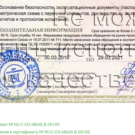
икат № RU С-CN.МБ06.B.00185
ние к сертификату № RU С-CN.МБ06.B.00185