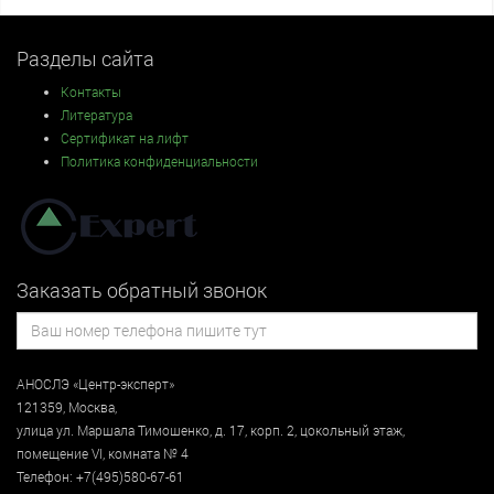
Разделы сайта
Контакты
Литература
Сертификат на лифт
Политика конфиденциальности
Заказать обратный звонок
АНОСЛЭ «Центр-эксперт»
121359
,
Москва
,
улица
ул. Маршала Тимошенко, д. 17, корп. 2, цокольный этаж
,
помещение VI, комната № 4
Телефон:
+7(495)580-67-61