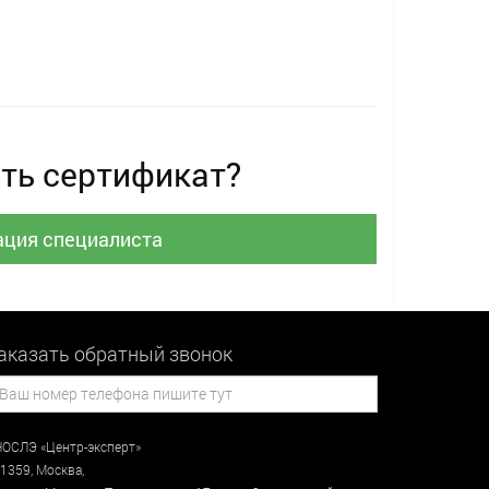
ть сертификат?
ация специалиста
аказать обратный звонок
ОСЛЭ «Центр-эксперт»
1359
,
Москва
,