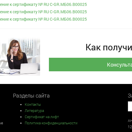
ние к сертификату № RU С-GR.МБ06.В00025
ние к сертификату № RU С-GR.МБ06.В00025
ние к сертификату № RU С-GR.МБ06.В00025
Как получи
Консульт
Разделы сайта
З
Контакты
Литература
Сертификат на лифт
АН
ые
Политика конфиденциальности
12