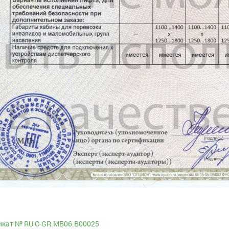
икат № RU С-GR.МБ06.В00025