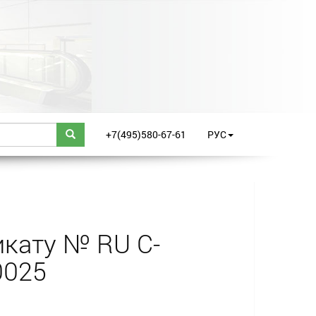
+7(495)580-67-61
РУС
кату № RU С-
0025