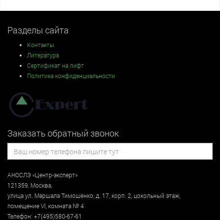
Разделы сайта
Контакты
Литература
Сертификат на лифт
Политика конфиденциальности
Заказать обратный звонок
АНОСЛЭ «Центр-эксперт»
121359
,
Москва
,
улица
ул. Маршала Тимошенко, д. 17, корп. 2, цокольный этаж
,
помещение VI, комната № 4
Телефон:
+7(495)580-67-61