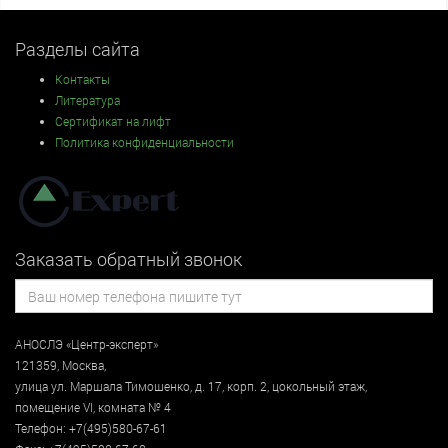
Разделы сайта
Контакты
Литература
Сертификат на лифт
Политика конфиденциальности
Заказать обратный звонок
АНОСЛЭ «Центр-эксперт»
121359
,
Москва
,
улица
ул. Маршала Тимошенко, д. 17, корп. 2, цокольный этаж
,
помещение VI, комната № 4
Телефон:
+7(495)580-67-61