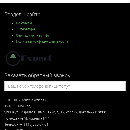
Разделы сайта
Контакты
Литература
Сертификат на лифт
Политика конфиденциальности
Заказать обратный звонок
АНОСЛЭ «Центр-эксперт»
121359
,
Москва
,
улица
ул. Маршала Тимошенко, д. 17, корп. 2, цокольный этаж
,
помещение VI, комната № 4
Телефон:
+7(495)580-67-61