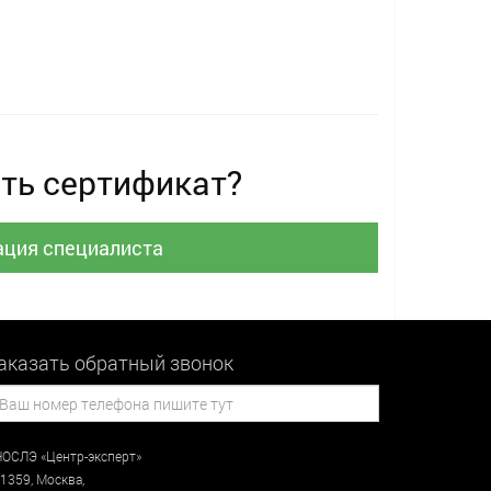
ть сертификат?
ация специалиста
аказать обратный звонок
ОСЛЭ «Центр-эксперт»
1359
,
Москва
,