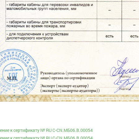
ние к cертификату № RU С-CN.МБ06.В.00054
ние к cертификату № RU С-CN.МБ06.В.00054