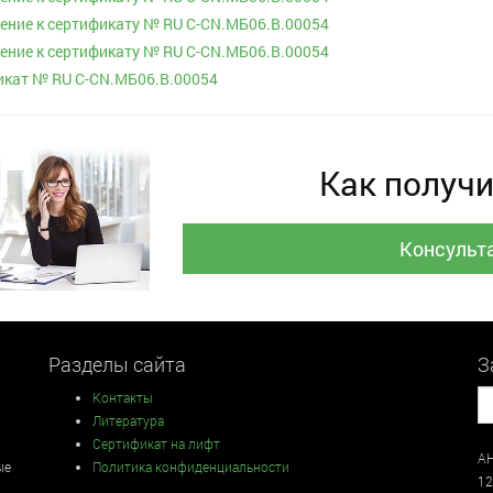
ние к cертификату № RU С-CN.МБ06.В.00054
ние к cертификату № RU С-CN.МБ06.В.00054
икат № RU С-CN.МБ06.В.00054
Как получи
Консульт
Разделы сайта
З
Контакты
Литература
Сертификат на лифт
АН
ые
Политика конфиденциальности
12