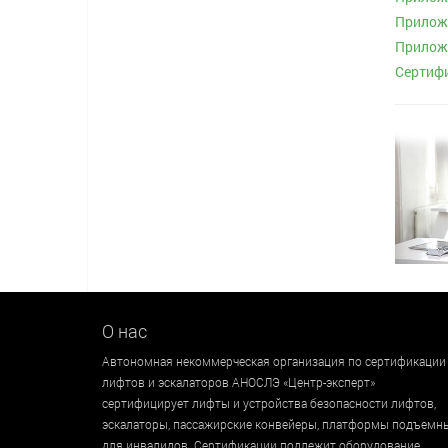
Приложе
Приложе
Сертиф
О нас
Автономная некоммерческая организация по сертификации
лифтов и эскалаторов АНОСЛЭ «Центр-эксперт»
сертифицирует лифты и устройства безопасности лифтов,
эскалаторы, пассажирские конвейеры, платформы подъемн
для инвалидов. Сертификации подлежит оборудование