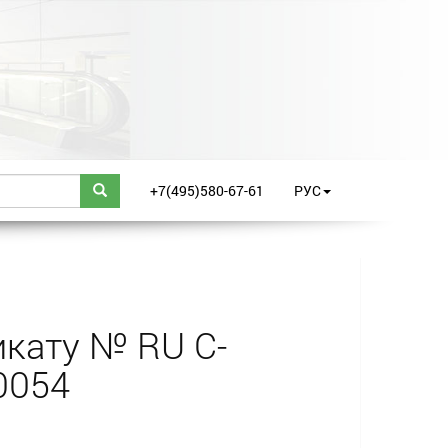
+7(495)580-67-61
РУС
кату № RU С-
0054