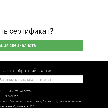
ть сертификат?
ация специалиста
аказать обратный звонок
ОСЛЭ «Центр-эксперт»
1359
,
Москва
,
лица
ул. Маршала Тимошенко, д. 17, корп. 2, цокольный этаж
,
мещение VI, комната № 4