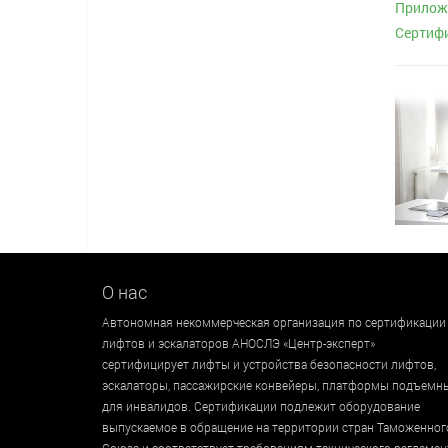
Приложе
Сертиф
О нас
Автономная некоммерческая организация по сертификации
лифтов и эскалаторов АНОСЛЭ «Центр-эксперт»
сертифицирует лифты и устройства безопасности лифтов,
эскалаторы, пассажирские конвейеры, платформы подъемн
для инвалидов. Сертификации подлежит оборудование
выпускаемое в обращение на территории стран Таможенног