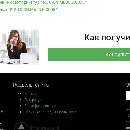
ние к cертификату № RU С-CN.МБ06.В.00054
икат № RU С-CN.МБ06.В.00054
Как получи
Консульт
Разделы сайта
З
Контакты
Литература
Сертификат на лифт
АН
ые
Политика конфиденциальности
12
у
о
по