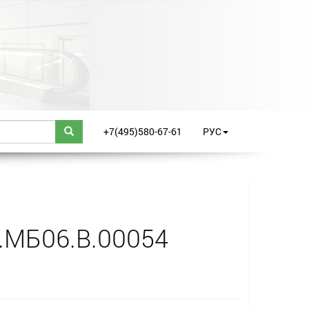
+7(495)580-67-61
РУС
.МБ06.В.00054