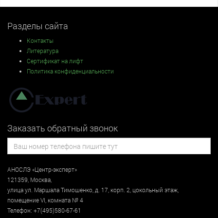
Разделы сайта
Контакты
Литература
Сертификат на лифт
Политика конфиденциальности
Заказать обратный звонок
АНОСЛЭ «Центр-эксперт»
121359
,
Москва
,
улица
ул. Маршала Тимошенко, д. 17, корп. 2, цокольный этаж
,
помещение VI, комната № 4
Телефон:
+7(495)580-67-61