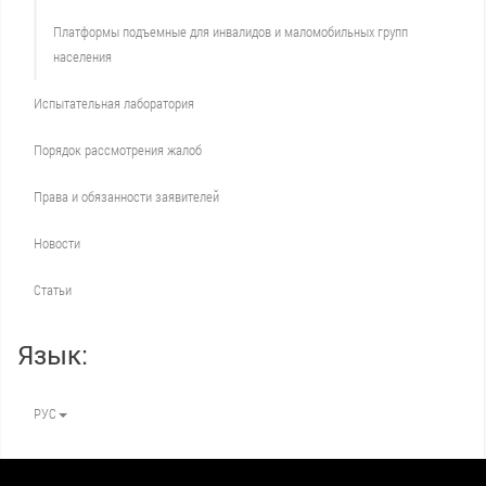
Платформы подъемные для инвалидов и маломобильных групп
населения
Испытательная лаборатория
Порядок рассмотрения жалоб
Права и обязанности заявителей
Новости
Статьи
Язык:
РУС