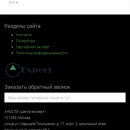
РУС
Разделы сайта
Контакты
Литература
Сертификат на лифт
Политика конфиденциальности
Заказать обратный звонок
АНОСЛЭ «Центр-эксперт»
121359
,
Москва
,
улица
ул. Маршала Тимошенко, д. 17, корп. 2, цокольный этаж
,
помещение VI, комната № 4