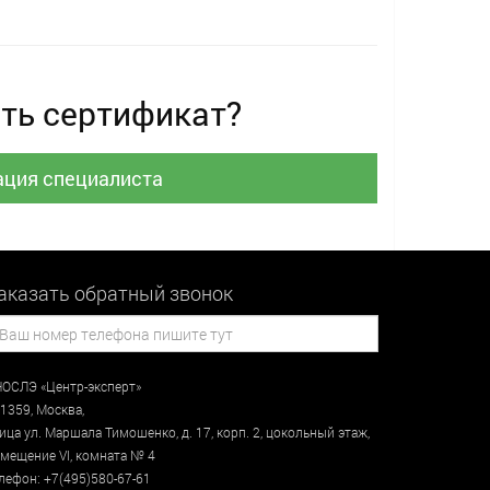
ть сертификат?
ация специалиста
аказать обратный звонок
ОСЛЭ «Центр-эксперт»
1359
,
Москва
,
лица
ул. Маршала Тимошенко, д. 17, корп. 2, цокольный этаж
,
мещение VI, комната № 4
лефон:
+7(495)580-67-61