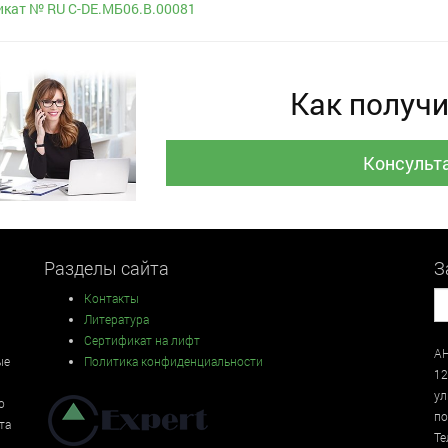
кат № RU С-DE.МБ06.B.00081
Как получи
Консульт
Разделы сайта
З
Контакты
Литература
Сертификат на лифт
АН
ые
Политика конфиденциальности
12
у
о
по
та
Те