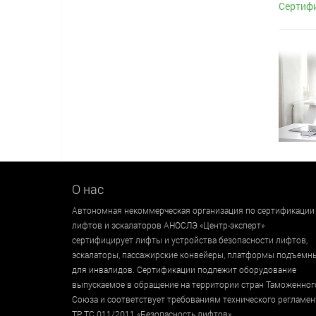
Сертифи
О нас
Автономная некоммерческая организация по сертификации
лифтов и эскалаторов АНОСЛЭ «Центр-эксперт»
сертифицирует лифты и устройства безопасности лифтов,
эскалаторы, пассажирские конвейеры, платформы подъемн
для инвалидов. Сертификации подлежит оборудование
выпускаемое в обращение на территории стран Таможенног
Союза и соответствует требованиям технического регламен
ТР ТС 011/2011 «Безопасность лифтов».