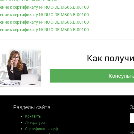
ние к сертификату № RU С-DE.МБ06.B.00100
ние к сертификату № RU С-DE.МБ06.B.00100
ние к сертификату № RU С-DE.МБ06.B.00100
ние к сертификату № RU С-DE.МБ06.B.00100
Как получи
Консульт
Разделы сайта
З
Контакты
Литература
Сертификат на лифт
АН