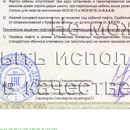
кат № RU С-DE.МБ06.B.00100