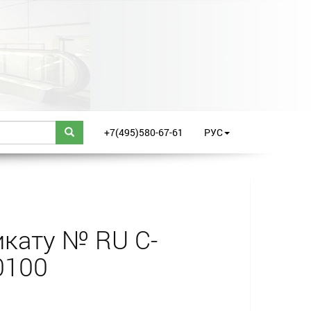
+7(495)580-67-61
РУС
кату № RU С-
0100