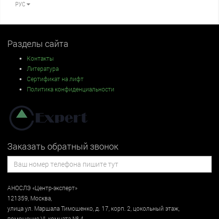
РУС
Разделы сайта
Контакты
Литература
Сертификат на лифт
Политика конфиденциальности
Заказать обратный звонок
АНОСЛЭ «Центр-эксперт»
121359
,
Москва
,
улица
ул. Маршала Тимошенко, д. 17, корп. 2, цокольный этаж
,
помещение VI, комната № 4