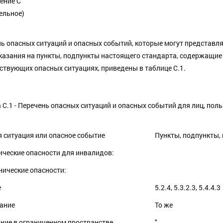
ение С
ельное)
ь опасных ситуаций и опасных событий, которые могут представля
казания на пункты, подпункты настоящего стандарта, содержащи
ствующих опасных ситуациях, приведены в таблице С.1.
 С.1 - Перечень опасных ситуаций и опасных событий для лиц, по
 ситуация или опасное событие
Пункты, подпункты,
ческие опасности для инвалидов:
нические опасности:
е
5.2.4, 5.3.2.3, 5.4.4.3
зание
То же
ание в ограниченном пространстве
"