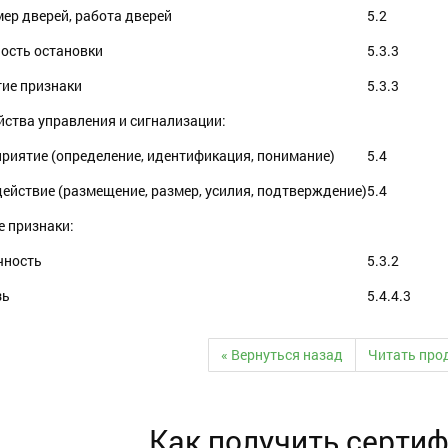
мер дверей, работа дверей
5.2
ность остановки
5.3.3
гие признаки
5.3.3
йства управления и сигнализации:
приятие (определение, идентификация, понимание)
5.4
действие (размещение, размер, усилия, подтверждение)
5.4
е признаки:
чность
5.3.2
зь
5.4.4.3
« Вернуться назад
Читать про
Как получить серти