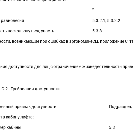
"
я равновесия
5.3.2.1, 5.3.2.2
ость поскользнуться, упасть
5.3.3
ности, возникающие при ошибках в эргономике
См. приложение С, т
ния доступности для лиц с ограничением жизнедеятельности приве
 С.2 - Требования доступности
венный признак доступности
Подраздел, 
п в кабину лифта:
мер кабины
5.3