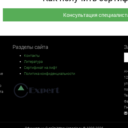
Консультация специалист
Разделы сайта
З
Контакты
Литература
Сертификат на лифт
АН
ые
Политика конфиденциальности
12
у
о
по
та
Те
Фа
Пн
Официальный сайт https://anosle.ru © 1998-2026