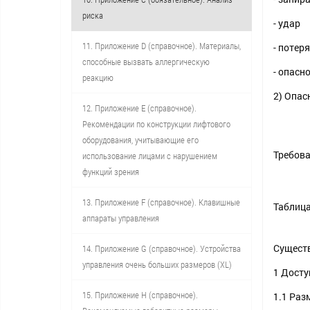
риска
- удар
11. Приложение D (справочное). Материалы,
- потер
способные вызвать аллергическую
- опасн
реакцию
2) Опас
12. Приложение Е (справочное).
Рекомендации по конструкции лифтового
оборудования, учитывающие его
Требова
использование лицами с нарушением
функций зрения
13. Приложение F (справочное). Клавишные
Таблица
аппараты управления
Сущест
14. Приложение G (справочное). Устройства
управления очень больших размеров (XL)
1 Досту
15. Приложение Н (справочное).
1.1 Раз