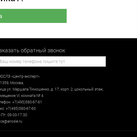
а
аказать обратный звонок
ОСЛЭ «Центр-эксперт»
1359
,
Москва
,
лица
ул. Маршала Тимошенко, д. 17, корп. 2, цокольный этаж
,
мещение VI, комната № 4
лефон:
+7(495)580-67-61
кс:
+7(495)580-67-60
-Пт: 09:00-17:30
ce@anosle.ru