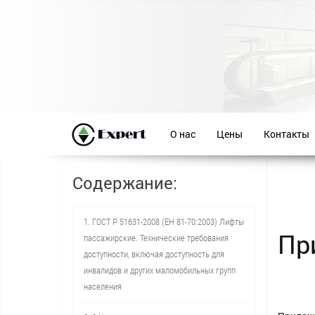
О нас
Цены
Контакты
Содержание:
1. ГОСТ Р 51631-2008 (ЕН 81-70:2003) Лифты
Пр
пассажирские. Технические требования
доступности, включая доступность для
инвалидов и других маломобильных групп
населения