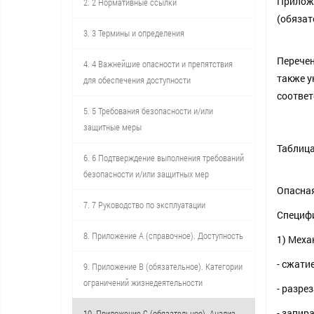
Прилож
2. 2 Нормативные ссылки
(обязат
3. 3 Термины и определения
Перечен
4. 4 Важнейшие опасности и препятствия
также у
для обеспечения доступности
соответ
5. 5 Требования безопасности и/или
защитные меры
Таблица
6. 6 Подтверждение выполнения требований
безопасности и/или защитных мер
Опасная
7. 7 Руководство по эксплуатации
Специфи
8. Приложение А (справочное). Доступность
1) Меха
- сжати
9. Приложение В (обязательное). Категории
ограничений жизнедеятельности
- разре
- запир
10. Приложение С (обязательное). Анализ