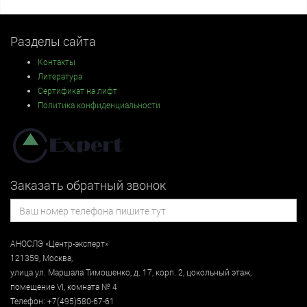
Разделы сайта
Контакты
Литература
Сертификат на лифт
Политика конфиденциальности
Заказать обратный звонок
АНОСЛЭ «Центр-эксперт»
121359
,
Москва
,
улица
ул. Маршала Тимошенко, д. 17, корп. 2, цокольный этаж
,
помещение VI, комната № 4
Телефон:
+7(495)580-67-61